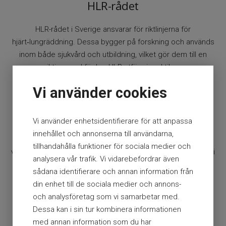
HLR-rådet
HLR-rådet i Sverige ansvarar för riktlinjerna för
hjärt‑lungräddning. Dessa bygger på forskning och används
inom både sjukvård och utbildning, vilket gör dem till en
viktig grund för hur HLR utförs i praktiken.
Tillgång till hjärtstartare
Vi använder cookies
Hjärtstartare (AED) kan vara avgörande vid ett hjärtstopp,
Vi använder enhetsidentifierare för att anpassa
och i kombination med HLR ökar de chanserna för
innehållet och annonserna till användarna,
överlevnad avsevärt. Det är därför viktigt att inte bara veta
tillhandahålla funktioner för sociala medier och
var närmaste hjärtstartare finns, utan också känna sig trygg i
analysera vår trafik. Vi vidarebefordrar även
hur den används även om hjärtstartaren ger instruktioner.
sådana identifierare och annan information från
din enhet till de sociala medier och annons-
Alla ska kunna rädda liv
och analysföretag som vi samarbetar med.
Dessa kan i sin tur kombinera informationen
Det är viktigt att alla har uppdaterad kunskap om
med annan information som du har
hjärt‑lungräddning (HLR), eftersom snabba och korrekta