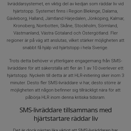
livräddarsystemet, en viktig del av kedjan som räddar liv vid
hjärtstopp. Systemet finns i Region Blekinge, Dalarna,
Gävleborg, Halland, Jämtland Härjedalen, Jönköping, Kalmar,
Kronoberg, Norrbotten, Skåne, Stockholm, Sörmland,
Västmanland, Västra Götaland och Östergötland. Fler
regioner är på väg att anslutas, vilket stärker möjligheten att
snabbt få hjälp vid hjärtstopp i hela Sverige.
Trots detta behöver vi ytterligare engagemang från SMS-
livräddare för att säkerställa att fler än 1 av 10 överlever ett
hjärtstopp. Nyckeln till detta är att HLR-initiering sker inom 3
minuter. Desto fler SMS-livräddare vi har, desto större är
möjligheten att någon befinner sig tillräckligt nära för att
påbörja HLR inom denna kritiska tidsram.
SMS-livräddare tillsammans med
hjärtstartare räddar liv
Det är dock nästan lika viktigt att SMS-livräddaren har