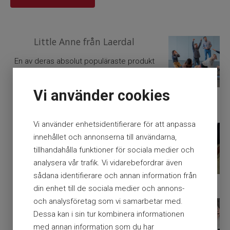
Little Anne från Laerdal
En av deras absolut populäraste produkt
är HLR-dockan Little Anne QCPR. Korrekt
träning på HLR-docka…
Vi använder cookies
Hur fungerar en hjärtstartare? - Funktionen hos
Vi använder enhetsidentifierare för att anpassa
en defibrillator
innehållet och annonserna till användarna,
för att återställa hjärtats normala rytm.
tillhandahålla funktioner för sociala medier och
Som livräddare kan du inte ge en stöt om
analysera vår trafik. Vi vidarebefordrar även
hjärtstartaren in…
sådana identifierare och annan information från
din enhet till de sociala medier och annons-
och analysföretag som vi samarbetar med.
HLR-dockor i utbildning
Dessa kan i sin tur kombinera informationen
vid ett eventuellt hjärtstopp. Genom att
med annan information som du har