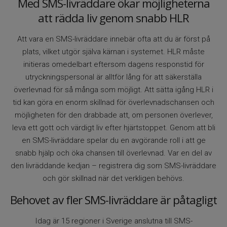
Med SMS-livräddare ökar möjligheterna
att rädda liv genom snabb HLR
Att vara en SMS-livräddare innebär ofta att du är först på
plats, vilket utgör själva kärnan i systemet. HLR måste
initieras omedelbart eftersom dagens responstid för
utryckningspersonal är alltför lång för att säkerställa
överlevnad för så många som möjligt. Att sätta igång HLR i
tid kan göra en enorm skillnad för överlevnadschansen och
möjligheten för den drabbade att, om personen överlever,
leva ett gott och värdigt liv efter hjärtstoppet. Genom att bli
en SMS-livräddare spelar du en avgörande roll i att ge
snabb hjälp och öka chansen till överlevnad. Var en del av
den livräddande kedjan – registrera dig som SMS-livräddare
och gör skillnad när det verkligen behövs.
Behovet av fler SMS-livräddare är påtagligt
Idag är 15 regioner i Sverige anslutna till SMS-