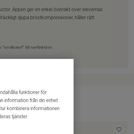
uctor. Appen ger en enkel översikt över elevernas
lräckligt djupa bröstkompressioner, håller rätt
n "godkänd" till perfektion.
 under press när adrenalinet flödar.
ch instruktionsvideor.
andahålla funktioner för
n information från din enhet
 tur kombinera informationen
eras tjänster.