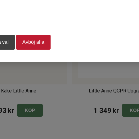
tring.
d. Flera deltagare kan dessutom använda appen tillsammans och
 val
Avböj alla
Käke Little Anne
Little Anne QCPR Upgra
93
kr
1 349
kr
KÖP
KÖ