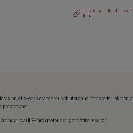
Little Anne - tillbehör och 
du här
eras enligt svensk standard) och utbildning förbereder lekmän på
s prestationer.
ärningen av HLR-färdigheter och ger bättre resultat.