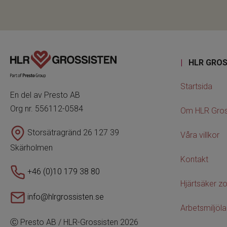
|
HLR GROS
Startsida
En del av Presto AB
Org nr. 556112-0584
Om HLR Gros
Storsätragränd 26 127 39
Våra villkor
Skärholmen
Kontakt
+46 (0)10 179 38 80
Hjärtsäker z
info@hlrgrossisten.se
Arbetsmiljöl
Ⓒ Presto AB / HLR-Grossisten 2026