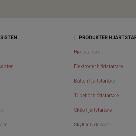
SISTEN
|
PRODUKTER HJÄRTSTA
Hjärtstartare
sisten
Elektroder hjärtstartare
Batteri hjärtstartare
Tillbehör hjärtstartare
on
Skåp hjärtstartare
agen
Skyltar & dekaler