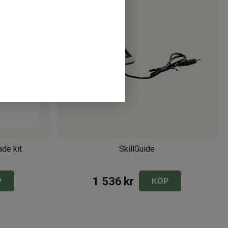
 instruera varandra.
de kit
SkillGuide
1 536
kr
P
KÖP