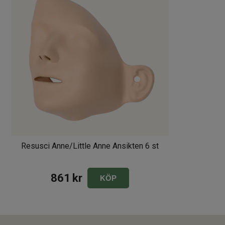
• 24 st Rengöringsservetter
• Instruktioner
SkillGuide köpes separat.
Resusci Anne/Little Anne Ansikten 6 st
861
kr
KÖP