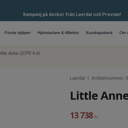
Kampanj på dockor från Laerdal och Prestan!
Första hjälpen
Hjärtstartare & tillbehör
Kunskapsbank
Om 
ittle Anne QCPR 4 st
Laerdal
Artikelnummer:
|
Little Ann
13 738
kr