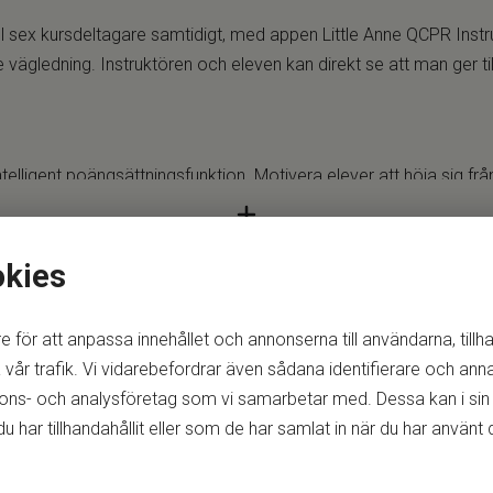
ll sex kursdeltagare samtidigt, med appen Little Anne QCPR Instr
 vägledning. Instruktören och eleven kan direkt se att man ger til
ntelligent poängsättningsfunktion. Motivera elever att höja sig frå
lös QCPR-tävling. Eleverna får prova på hur det är att utföra HLR
okies
itlig Bluetooth Smart en-klicksanslutning. Inbyggda vägledningar o
e för att anpassa innehållet och annonserna till användarna, tillh
vår trafik. Vi vidarebefordrar även sådana identifierare och anna
nnons- och analysföretag som vi samarbetar med. Dessa kan i sin
ar tillhandahållit eller som de har samlat in när du har använt d
gt.