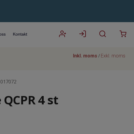
oss
Kontakt
Inkl. moms
Exkl. moms
/
9017072
e QCPR 4 st