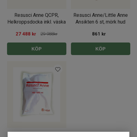
Resusci Anne QCPR,
Resusci Anne/Little Anne
Helkroppsdocka inkl. väska
Ansikten 6 st, mörk hud
27 488
kr
29 988kr
861
kr
KÖP
KÖP
Resusci Anne Lungor 24 st