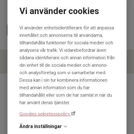
Vi använder cookies
2 436
kr
Vi använder enhetsidentifierare för att anpassa
KÖP
innehållet och annonserna till användarna,
tillhandahålla funktioner för sociala medier och
analysera vår trafik. Vi vidarebefordrar även
sådana identifierare och annan information från
din enhet till de sociala medier och annons-
och analysföretag som vi samarbetar med.
Dessa kan i sin tur kombinera informationen
Inkl. moms
Exkl. moms
/
med annan information som du har
tillhandahållit eller som de har samlat in när du
har använt deras tjänster.
Googles sekretesspolicy
En del av Presto AB
Ändra inställningar
Org nr. 556112-0584