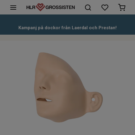
HLR-Dockor
Kampanj på dockor från Laerdal och Prestan!
Första hjälpen
Hjärtstartare & tillbehör
Kunskapsbank
Om oss
Kontakt