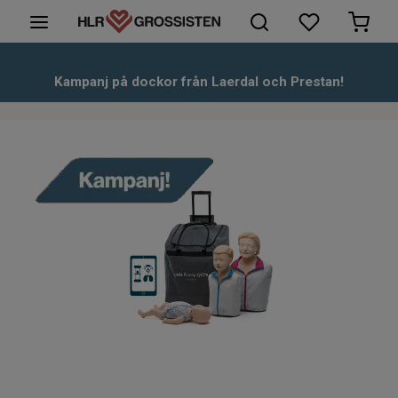
HLR-Dockor
Kampanj på dockor från Laerdal och Prestan!
Första hjälpen
Hjärtstartare & tillbehör
Kunskapsbank
Om oss
Kontakt