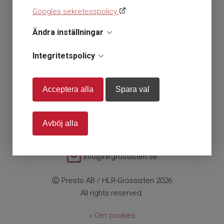
Inkl. moms
Exkl. moms
/
Googles sekretesspolicy
Ändra inställningar
Integritetspolicy
En del av Presto AB
Org nr. 556112-0584
Acceptera alla
Spara val
Storsätragränd 26 127 39 Skärholmen
Avböj alla
+46 (0)10 179 38 80
info@hlrgrossisten.se
Ⓒ Presto AB / HLR-Grossisten 2026
All rights reserved.
» Om cookies