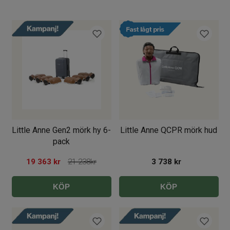
Little Anne Gen2 mörk hy 6-
Little Anne QCPR mörk hud
pack
19 363
kr
21 238kr
3 738
kr
KÖP
KÖP