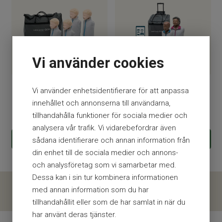
Vi använder cookies
Little Junior QCPR 4 st
Little Family QCPR, mörk
Vi använder enhetsidentifierare för att anpassa
med väska
hud
innehållet och annonserna till användarna,
11 238
kr
12 238kr
9 238
kr
9 738kr
tillhandahålla funktioner för sociala medier och
analysera vår trafik. Vi vidarebefordrar även
KÖP
KÖP
sådana identifierare och annan information från
din enhet till de sociala medier och annons-
och analysföretag som vi samarbetar med.
Dessa kan i sin tur kombinera informationen
med annan information som du har
tillhandahållit eller som de har samlat in när du
har använt deras tjänster.