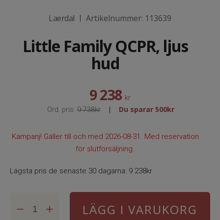
Laerdal
Artikelnummer:
113639
|
Little Family QCPR, ljus
hud
9 238
kr
Du sparar
500kr
|
Ord. pris:
9 738kr
Kampanj! Gäller till och med 2026-08-31. Med reservation
för slutförsäljning.
Lägsta pris de senaste 30 dagarna:
9 238kr
LÄGG I VARUKORG