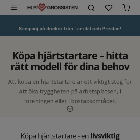
HLR-Dockor
Kampanj på dockor från Laerdal och Prestan!
Första hjälpen
Köpa hjärtstartare – hitta
Hjärtstartare & tillbehör
rätt modell för dina behov
Kunskapsbank
Att köpa en hjärtstartare är ett viktigt steg för
att öka tryggheten på arbetsplatsen, i
Om oss
föreningen eller i bostadsområdet.
Kontakt
Men vilken modell passar bäst i just din miljö? Behöver du
en hel- eller halvautomatisk hjärtstartare? Ska den tåla
damm, fukt eller kyla?
Köpa hjärtstartare - en
livsviktig