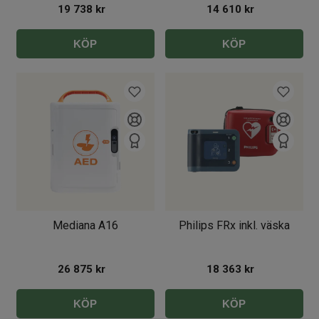
19 738
kr
14 610
kr
KÖP
KÖP
Mediana A16
Philips FRx inkl. väska
26 875
kr
18 363
kr
KÖP
KÖP