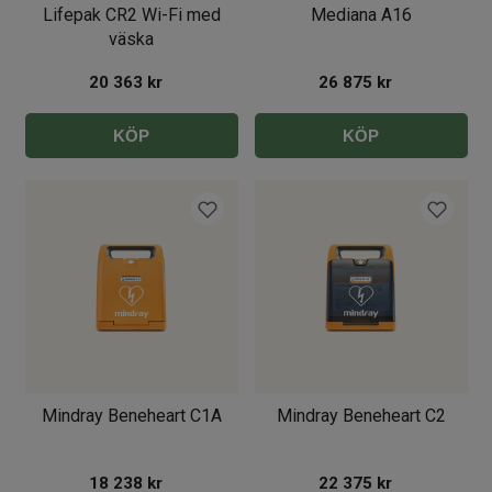
Lifepak CR2 Wi-Fi med
Mediana A16
väska
20 363
kr
26 875
kr
KÖP
KÖP
Mindray Beneheart C1A
Mindray Beneheart C2
18 238
kr
22 375
kr