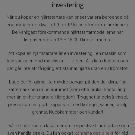
investering
Vi vet att det kan vara svårt att veta var man ska börja –
därför finns vi här för att hjälpa dig. Vi lyssnar på dina behov
När du köper en hjärtstartare kan priset variera beroende på
och ger dig vägledning så att du kan köpa en hjärtstartare
egenskaper och kvalitet (t. ex IP-klass eller extra funktioner).
som är enkel att använda, passar platsen den ska installeras
De vanligast förekommande hjärtstartarmodellerna har
på och är utrustad med rätt funktioner – som barnläge,
listpriser mellan 13 – 18 000 kr exkl. moms.
tydliga röstinstruktioner eller skärm med visuell vägledning.
Att köpa en hjärtstartare är en investering i en maskin som
Vi hjälper dig även att tänka igenom tillbehör som
kan väcka en död människa till liv igen. Alla kan drabbas och
förvaringsskåp, elektroder och serviceavtal för att din
det går inte att få igång ett stannat hjärta utan en strömstöt.
hjärtstartare alltid ska vara redo när det verkligen gäller.
Lägg därför gärna lite mindre pengar på den där dyra, fina
Hos oss handlar du säkert och enkelt – alltid snabba
kaffemaskinen i lunchrummet (som ofta brukar kosta långt
leveranser, prisgaranti, frakfritt över 800 kr och vid ett köp av
mer än en hjärtstartare i längden). Trygghet är också trivsel,
hjärtstartare ingår försäkring utan självrisk till ett värde av
precis som en god fikapaus är med kollegor, vänner, familj,
minst 275 kr.
grannar, klubbkamrater och kunder!
Kontakta oss gärna, så hittar vi rätt lösning för dig.
I vår
e-shop
kan du läsa mer om respektive hjärtstartare och
även handla direkt. Du kan också
kontakta oss direkt
för råd