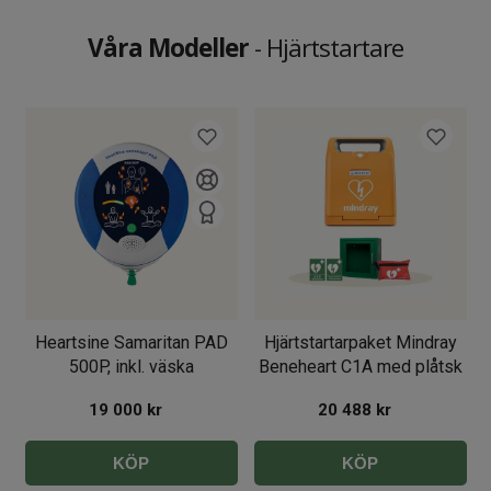
Våra Modeller
- Hjärtstartare
Heartsine Samaritan PAD
Hjärtstartarpaket Mindray
500P, inkl. väska
Beneheart C1A med plåtsk
19 000
kr
20 488
kr
KÖP
KÖP