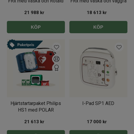
FRx med väska och Rotaid
FRx med väska och väggfä
21 988
kr
18 613
kr
KÖP
KÖP
Hjärtstartarpaket Philips
I-Pad SP1 AED
HS1 med POLAR
värmeskåp
21 613
kr
17 000
kr