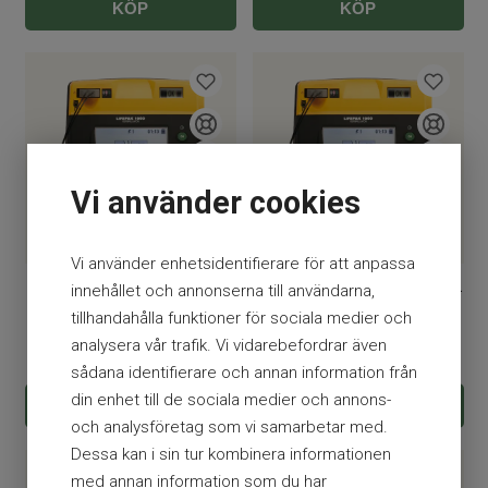
KÖP
KÖP
Vi använder cookies
Vi använder enhetsidentifierare för att anpassa
Lifepak 1000 inkl. väska
Lifepak 1000 med EKG inkl.
innehållet och annonserna till användarna,
väska
tillhandahålla funktioner för sociala medier och
analysera vår trafik. Vi vidarebefordrar även
34 375
kr
37 375
kr
sådana identifierare och annan information från
din enhet till de sociala medier och annons-
KÖP
KÖP
och analysföretag som vi samarbetar med.
Dessa kan i sin tur kombinera informationen
med annan information som du har