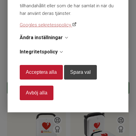
tillhandahållit eller som de har samlat in när du
har använt deras tjänster.
Googles sekretesspolicy
Ändra inställningar
Integritetspolicy
Lifepak CR2 USB
Lifepak CR2 Wi-Fi
Acceptera alla
Spara val
33 625
kr
19 738
kr
KÖP
KÖP
Avböj alla