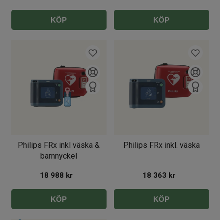
KÖP
KÖP
Philips FRx inkl väska &
Philips FRx inkl. väska
barnnyckel
18 988
kr
18 363
kr
KÖP
KÖP