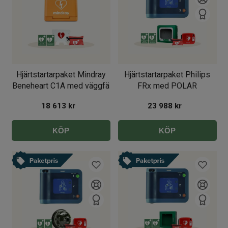
Hjärtstartarpaket Mindray
Hjärtstartarpaket Philips
Beneheart C1A med väggfä
FRx med POLAR
värmeskåp
18 613
kr
23 988
kr
KÖP
KÖP