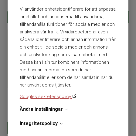
2 238
kr
3 688
kr
att patienten är ett barn och anpassar då EKG-
Vi använder enhetsidentifierare för att anpassa
analysen och energinivåerna i defibrilleringarna till
innehållet och annonserna till användarna,
KÖP
KÖP
barnet.
tillhandahålla funktioner för sociala medier och
analysera vår trafik. Vi vidarebefordrar även
HLR-stöd
sådana identifierare och annan information från
Med text-, röst- och bildinstruktioner är det enkelt att
din enhet till de sociala medier och annons-
göra rätt. För ett unikt stöd vid bröstkompressioner
och analysföretag som vi samarbetar med.
mäter och meddelar hjärtstartaren användaren om de
Dessa kan i sin tur kombinera informationen
är effektiva. Hjärtstartaren läser av ifall de är för
med annan information som du har
långsamma, för snabba eller inte tillräckligt starka och
tillhandahållit eller som de har samlat in när du
anpassar sedan instruktionerna utifrån det.
har använt deras tjänster.
Supportavtal
Skylt Hjärtstartare vinklad,
Googles sekretesspolicy
I vårt supportavtal ingår utan extra kostnad (värde 2
dubbelsidig
500:-/år) support via mejl och telefon måndag-fredag
Ändra inställningar
409
kr
8-17 gällande installations- & handhavandefrågor samt
reservdelsfrågor.
Integritetspolicy
KÖP
• Garanti: 7 år • Mått: 13,3 H x 24,1 B x 22,9 D cm • Vikt: