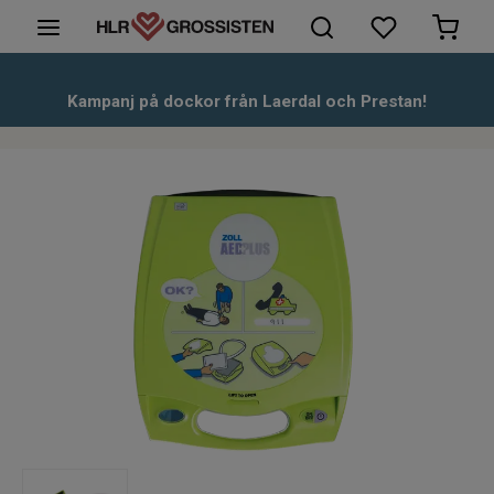
HLR-Dockor
Kampanj på dockor från Laerdal och Prestan!
Första hjälpen
Hjärtstartare & tillbehör
Kunskapsbank
Om oss
Kontakt