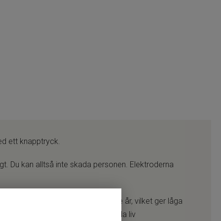
ed ett knapptryck.
gt. Du kan alltså inte skada personen. Elektroderna
i cirka fem år och elektroderna i tre år, vilket ger låga
iljöer – en investering som kan rädda liv