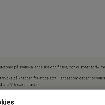
struktioner på svenska, engelska och finska, och du byter språk m
att trycka på knappen för att ge stöt – endast om det är nödvändi
diana A16 extra praktisk.
 är du alltid säker på att hjärtstartaren fungerar. Batteriet håller 
okies
al för arbetsplatser, skolor, idrottsanläggningar och offentliga m