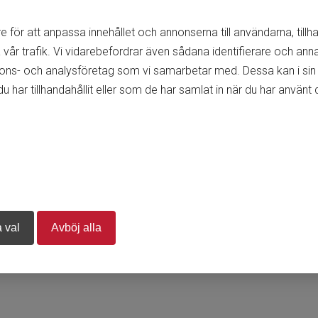
e för att anpassa innehållet och annonserna till användarna, tillh
-/år) support via mejl och telefon måndag-fredag 8-17 gällande i
vår trafik. Vi vidarebefordrar även sådana identifierare och anna
nnons- och analysföretag som vi samarbetar med. Dessa kan i sin
ar tillhandahållit eller som de har samlat in när du har använt d
 val
Avböj alla