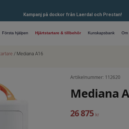
Kampanj på dockor från Laerdal och Prestan!
Första hjälpen
Hjärtstartare & tillbehör
Kunskapsbank
Om 
tartare
/ Mediana A16
Artikelnummer:
112620
Mediana A
26 875
kr