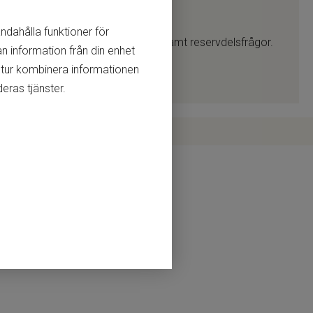
andahålla funktioner för
nstallations- & handhavandefrågor samt reservdelsfrågor.
n information från din enhet
 tur kombinera informationen
eras tjänster.