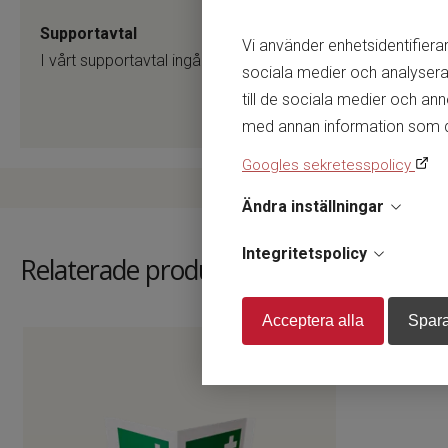
Supportavtal
Vi använder enhetsidentifierar
I vårt supportavtal ingår utan extra kostnad (värde 2 500:
sociala medier och analysera 
till de sociala medier och a
med annan information som du h
Googles sekretesspolicy
Ändra inställningar
Integritetspolicy
Relaterade produkter
Acceptera alla
Spara