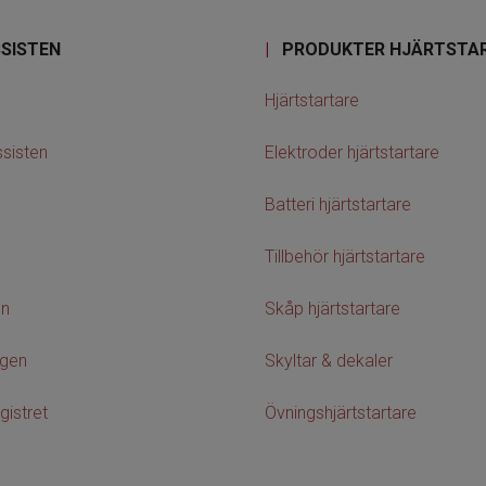
SISTEN
|
PRODUKTER HJÄRTSTA
Hjärtstartare
sisten
Elektroder hjärtstartare
Batteri hjärtstartare
Tillbehör hjärtstartare
on
Skåp hjärtstartare
agen
Skyltar & dekaler
gistret
Övningshjärtstartare