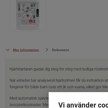
Mer information
Dokument
Hjärtstartaren guidar dig steg för steg med tydliga röstin
När enheten har analyserat hjärtrytmen får du instruktion 
fungerar för både barn över ett år och vuxna, vilket gör Me
Med automatisk självtest och tydlig felindikering på displayen
Vi använder co
livscykelkostnader. Mediana A16 är ett tryggt och prisvärt v