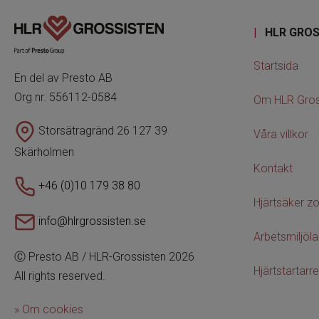
|
HLR GROS
Startsida
En del av Presto AB
Org nr. 556112-0584
Om HLR Gros
Storsätragränd 26 127 39
Våra villkor
Skärholmen
Kontakt
+46 (0)10 179 38 80
Hjärtsäker z
info@hlrgrossisten.se
Arbetsmiljöl
Ⓒ Presto AB / HLR-Grossisten 2026
Hjärtstartarre
All rights reserved.
» Om cookies