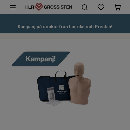
HLR-Dockor
Kampanj på dockor från Laerdal och Prestan!
Första hjälpen
Hjärtstartare & tillbehör
Kunskapsbank
Om oss
Kontakt