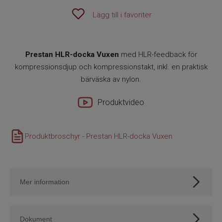
Lägg till i favoriter
Prestan HLR-docka Vuxen
med HLR-feedback för
kompressionsdjup och kompressionstakt, inkl. en praktisk
bärväska av nylon.
Produktvideo
Produktbroschyr - Prestan HLR-docka Vuxen
Mer information
Prestan HLR-dockor har genomgått omfattande
tester med bl.a. 500 000 bröstkompressioner och
Dokument