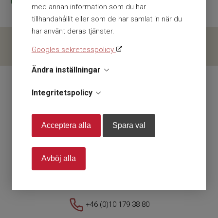
I leveransen ingår
med annan information som du har
tillhandahållit eller som de har samlat in när du
1 st. Prestan HLR-docka Vuxen
har använt deras tjänster.
10 st. extra lungor
Googles sekretesspolicy
Bruksanvisning
Ändra inställningar
Nylonväska
Inkl. moms
Exkl. moms
/
Integritetspolicy
Acceptera alla
Spara val
En del av Presto AB
Org nr. 556112-0584
Avböj alla
Storsätragränd 26 127 39 Skärholmen
+46 (0)10 179 38 80