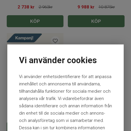
realistisk förhöjning av bröstet.
2 738
kr
2 963kr
9 988
kr
10 875kr
Inbyggd klickmekanism signalerar om
KÖP
KÖP
bröstkompressioner görs djupt nog (akustisk
feedback).
För att kunna blåsa in luft måste också
luftvägarna vara fria genom att hakan tippas
bakåt.
Vi använder cookies
I hopsättning av dockan sker på ett mycket
enkelt sätt som underlättar för instruktören vid
Vi använder enhetsidentifierare för att anpassa
transport och förberedelser inför utbildningen.
innehållet och annonserna till användarna,
tillhandahålla funktioner för sociala medier och
Dockans material är beständigt mot limmet på
HLR-docka Junior, mörk
analysera vår trafik. Vi vidarebefordrar även
övningshjärtstartares elektroder.
hud, 4-pack Prestan
sådana identifierare och annan information från
Produkten innehåller ingen latex.
din enhet till de sociala medier och annons-
9 988
kr
10 875kr
3 års garanti.
och analysföretag som vi samarbetar med.
Dessa kan i sin tur kombinera informationen
KÖP