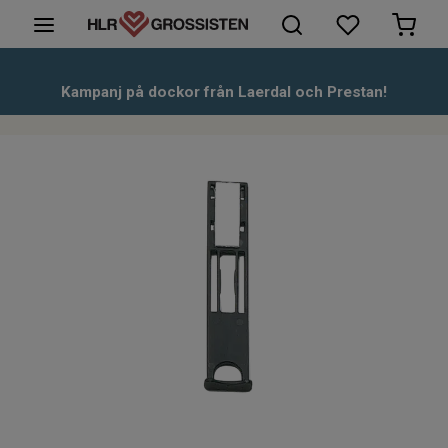
HLR-Dockor
Kampanj på dockor från Laerdal och Prestan!
Första hjälpen
Hjärtstartare & tillbehör
Kunskapsbank
Om oss
Kontakt