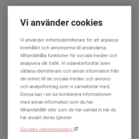
En del av Presto AB
Org nr. 556112-0584
Vi använder cookies
Storsätragränd 26 127 39 Skärholmen
Vi använder enhetsidentifierare för att anpassa
innehållet och annonserna till användarna,
+46 (0)10 179 38 80
tillhandahålla funktioner för sociala medier och
analysera vår trafik. Vi vidarebefordrar även
info@hlrgrossisten.se
sådana identifierare och annan information från
Ⓒ Presto AB / HLR-Grossisten 2026
din enhet till de sociala medier och annons-
All rights reserved.
och analysföretag som vi samarbetar med.
Dessa kan i sin tur kombinera informationen
» Om cookies
med annan information som du har
tillhandahållit eller som de har samlat in när du
» Sitemap
har använt deras tjänster.
Googles sekretesspolicy
|
HLR GROSSISTEN