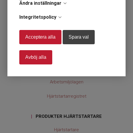
Ändra inställningar
Startsida
Integritetspolicy
Om HLR Grossisten
Acceptera alla
Spara val
Våra villkor
Kontakt
Avböj alla
Hjärtsäker zon
Arbetsmiljölagen
Hjärtstartarregistret
|
PRODUKTER HJÄRTSTARTARE
Hjärtstartare