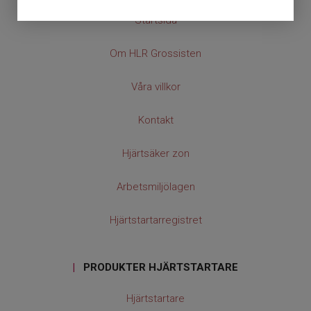
Bruksanvisning
Startsida
Nylonväska
Om HLR Grossisten
Våra villkor
Kontakt
Hjärtsäker zon
Arbetsmiljölagen
Hjärtstartarregistret
|
PRODUKTER HJÄRTSTARTARE
Hjärtstartare