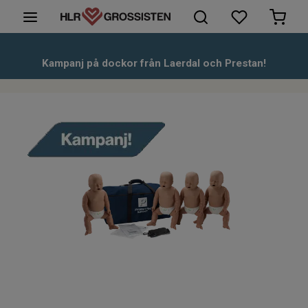
HLR-Dockor
Kampanj på dockor från Laerdal och Prestan!
Första hjälpen
Hjärtstartare & tillbehör
Kunskapsbank
Om oss
Kontakt