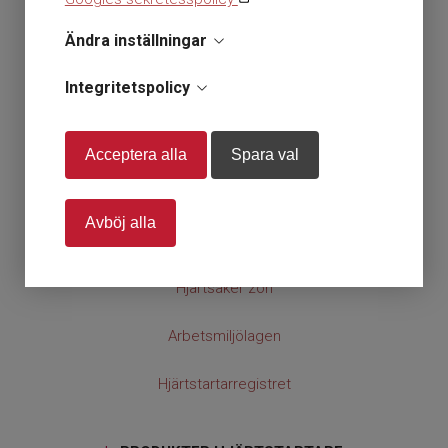
Ändra inställningar
|
HLR GROSSISTEN
Integritetspolicy
Startsida
Om HLR Grossisten
Acceptera alla
Spara val
Våra villkor
Avböj alla
Kontakt
Hjärtsäker zon
Arbetsmiljölagen
Hjärtstartarregistret