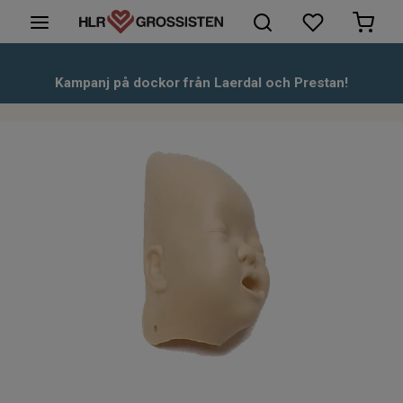
HLR-Dockor
Kampanj på dockor från Laerdal och Prestan!
Första hjälpen
Hjärtstartare & tillbehör
Kunskapsbank
Om oss
Kontakt