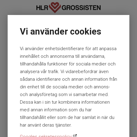
En del av Presto AB
Vi använder cookies
Org nr. 556112-0584
Vi använder enhetsidentifierare för att anpassa
Storsätragränd 26 127 39 Skärholmen
innehållet och annonserna till användarna,
tillhandahålla funktioner för sociala medier och
+46 (0)10 179 38 80
analysera vår trafik. Vi vidarebefordrar även
sådana identifierare och annan information från
info@hlrgrossisten.se
din enhet till de sociala medier och annons-
och analysföretag som vi samarbetar med.
Ⓒ Presto AB / HLR-Grossisten 2026
Dessa kan i sin tur kombinera informationen
All rights reserved.
med annan information som du har
» Om cookies
tillhandahållit eller som de har samlat in när du
har använt deras tjänster.
» Sitemap
Googles sekretesspolicy