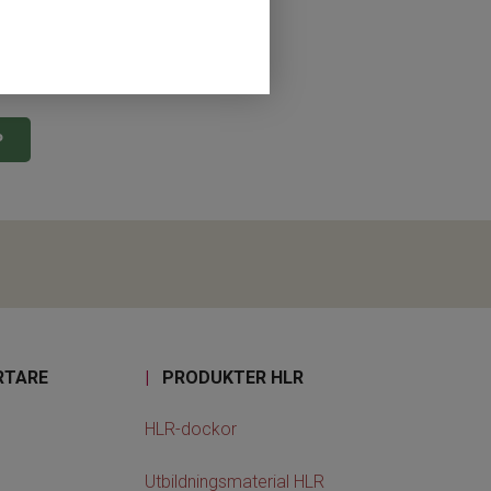
CR2, 5-pack
P
RTARE
|
PRODUKTER HLR
HLR-dockor
Utbildningsmaterial HLR