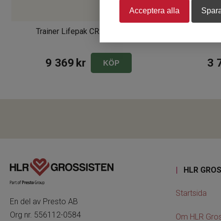
Acceptera alla
Spara
Trainer Lifepak CR2 inkl. väska
Träningsele
9 369
kr
3 
KÖP
|
HLR GROS
Startsida
En del av Presto AB
Org nr. 556112-0584
Om HLR Gros