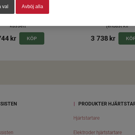
 val
Avböj alla
ktroder Lifepak CR2, komplett
Träningselektroder Lifepak 
kassett
(endast kli
744
kr
3 738
kr
KÖP
KÖ
SISTEN
|
PRODUKTER HJÄRTSTA
Hjärtstartare
sisten
Elektroder hjärtstartare