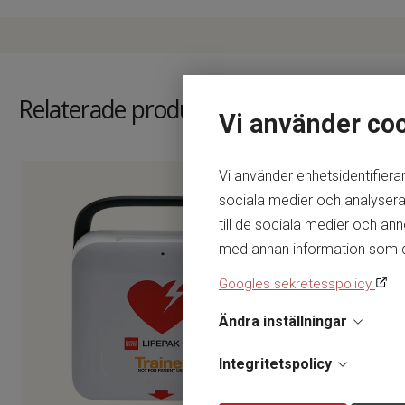
Relaterade produkter
Vi använder co
Vi använder enhetsidentifierar
sociala medier och analysera 
till de sociala medier och a
med annan information som du h
Googles sekretesspolicy
Ändra inställningar
Integritetspolicy