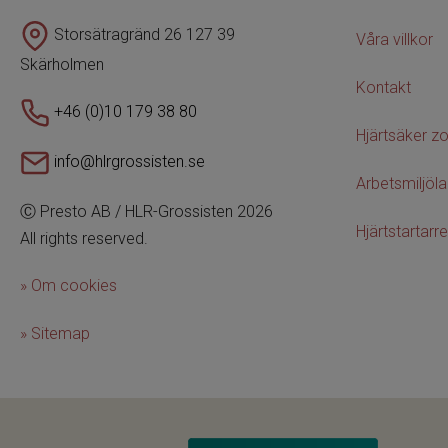
Storsätragränd 26 127 39
Våra villkor
Skärholmen
Kontakt
+46 (0)10 179 38 80
Hjärtsäker z
info@hlrgrossisten.se
Arbetsmiljöl
Ⓒ Presto AB / HLR-Grossisten 2026
Hjärtstartarre
All rights reserved.
» Om cookies
» Sitemap