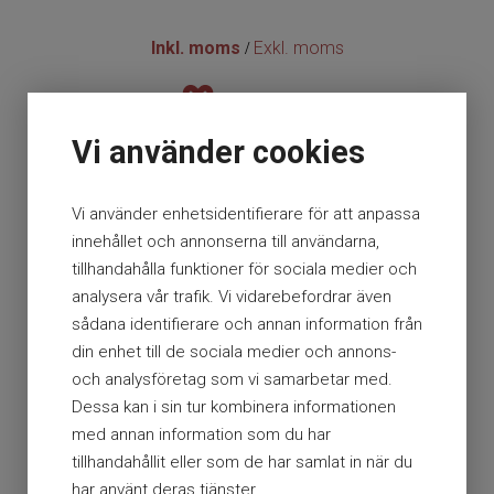
Inkl. moms
Exkl. moms
/
Vi använder cookies
En del av Presto AB
Org nr. 556112-0584
Vi använder enhetsidentifierare för att anpassa
innehållet och annonserna till användarna,
Storsätragränd 26 127 39 Skärholmen
tillhandahålla funktioner för sociala medier och
analysera vår trafik. Vi vidarebefordrar även
+46 (0)10 179 38 80
sådana identifierare och annan information från
din enhet till de sociala medier och annons-
info@hlrgrossisten.se
och analysföretag som vi samarbetar med.
Dessa kan i sin tur kombinera informationen
Ⓒ Presto AB / HLR-Grossisten 2026
med annan information som du har
All rights reserved.
tillhandahållit eller som de har samlat in när du
har använt deras tjänster.