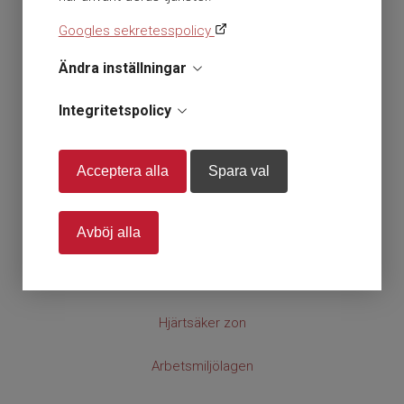
» Om cookies
Googles sekretesspolicy
» Sitemap
Ändra inställningar
|
HLR GROSSISTEN
Integritetspolicy
Startsida
Acceptera alla
Spara val
Om HLR Grossisten
Avböj alla
Våra villkor
Kontakt
Hjärtsäker zon
Arbetsmiljölagen