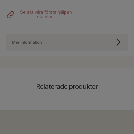
Se alla våra första hjälpen
stationer
Mer information
Innehåll:
1 par nitrilhandskar (stl L)
1 x mun-till-munduk med ventil
Relaterade produkter
2 x tvättservetter
Vi förbehåller oss rätten till tekniska
ändringar utan förvarning.