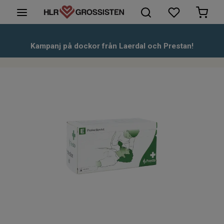
HLR-Dockor
Kampanj på dockor från Laerdal och Prestan!
Första hjälpen
Hjärtstartare & tillbehör
Kunskapsbank
Om oss
Kontakt