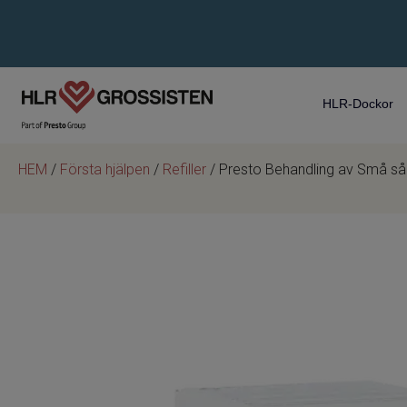
HLR-Dockor
HEM
/
Första hjälpen
/
Refiller
/ Presto Behandling av Små sår