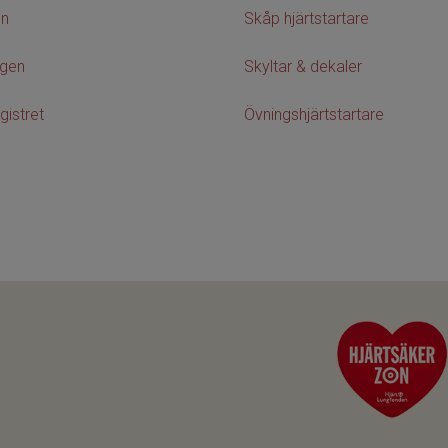
on
Skåp hjärtstartare
agen
Skyltar & dekaler
gistret
Övningshjärtstartare