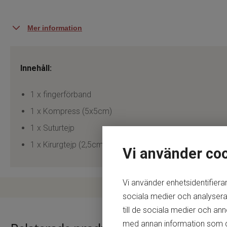
Mer information
Innehåll:
1 x fingerförband
1 x Kompress (5x5cm)
1 x Suturtejp
1 x Kirurgtejp (2,5cmx5m)
Vi använder co
Vi använder enhetsidentifierar
sociala medier och analysera 
till de sociala medier och a
med annan information som du h