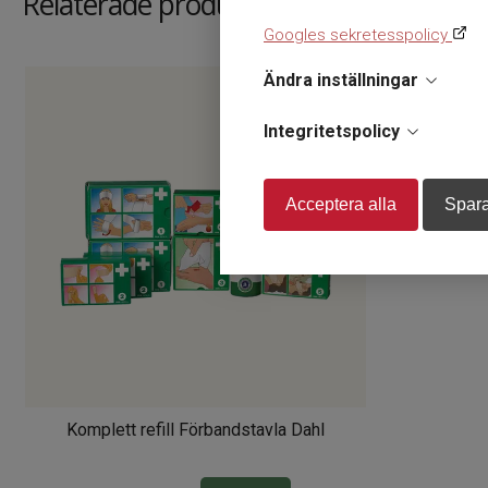
Relaterade produkter
Googles sekretesspolicy
Ändra inställningar
Integritetspolicy
Acceptera alla
Spara
Komplett refill Förbandstavla Dahl