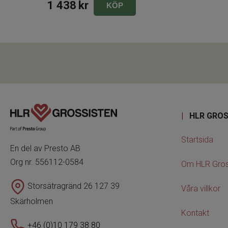
1 438
kr
KÖP
|
HLR GROS
Startsida
En del av Presto AB
Org nr. 556112-0584
Om HLR Gros
Storsätragränd 26 127 39
Våra villkor
Skärholmen
Kontakt
+46 (0)10 179 38 80