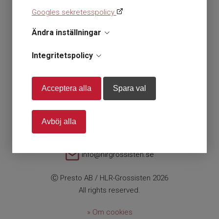
Inkl. moms
Exkl. moms
Googles sekretesspolicy
/
Ändra inställningar
Integritetspolicy
En del av Presto AB
Org nr. 556112-0584
Acceptera alla
Spara val
Storsätragränd 26 127 39 Skärholmen
Avböj alla
+46 (0)10 179 38 80
info@hlrgrossisten.se
Ⓒ Presto AB / HLR-Grossisten 2026
All rights reserved.
» Om cookies