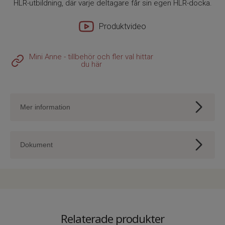
HLR-utbildning, där varje deltagare får sin egen HLR-docka.
Produktvideo
Mini Anne - tillbehör och fler val hittar
du här
Mer information
Uppblåsbar Mini Anne-docka för HLR övning.
Dokument
Innehåller:
- Mini Anne
Mini Anne - tillbehör och fler val hittar du här
- AED-atrapp
- Lunga 1 st
Mini Anne-dockan har begränsad hållbarhet.
Relaterade produkter