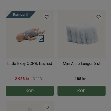
Little Baby QCPR, ljus hud
Mini Anne Lungor 6 st
2 988
kr
3 113kr
188
kr
KÖP
KÖP