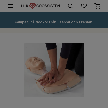
HLR-Dockor
Kampanj på dockor från Laerdal och Prestan!
Första hjälpen
Hjärtstartare & tillbehör
Kunskapsbank
Om oss
Kontakt