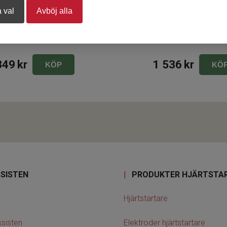
 val
Avböj alla
e Anne QCPR Upgrade kit
SkillGuide
349
kr
1 536
kr
KÖP
KÖ
SISTEN
|
PRODUKTER HJÄRTSTA
Hjärtstartare
sisten
Elektroder hjärtstartare