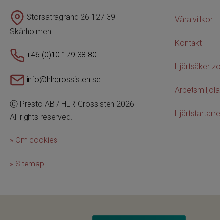
Storsätragränd 26 127 39
Våra villkor
Skärholmen
Kontakt
+46 (0)10 179 38 80
Hjärtsäker z
info@hlrgrossisten.se
Arbetsmiljöl
Ⓒ Presto AB / HLR-Grossisten 2026
Hjärtstartarre
All rights reserved.
» Om cookies
» Sitemap