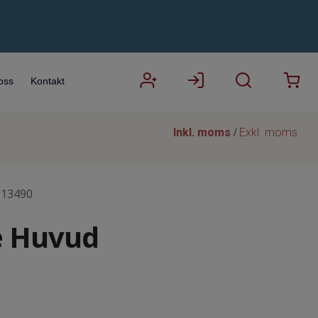
oss
Kontakt
Inkl. moms
Exkl. moms
/
113490
e Huvud