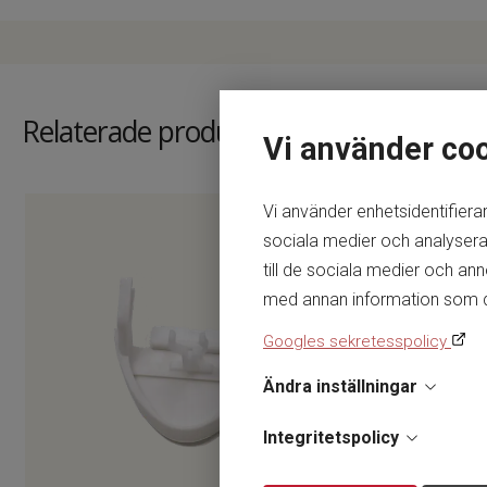
Relaterade produkter
Vi använder co
Vi använder enhetsidentifierar
sociala medier och analysera 
till de sociala medier och a
med annan information som du h
Googles sekretesspolicy
Ändra inställningar
Integritetspolicy