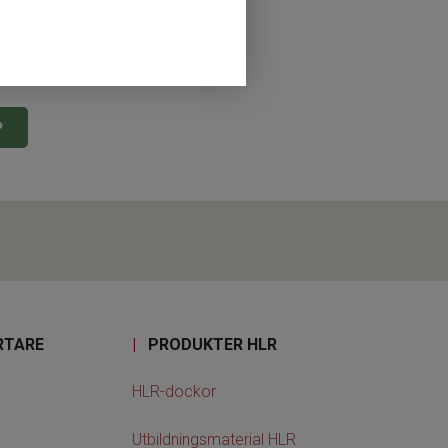
P
RTARE
|
PRODUKTER HLR
HLR-dockor
Utbildningsmaterial HLR