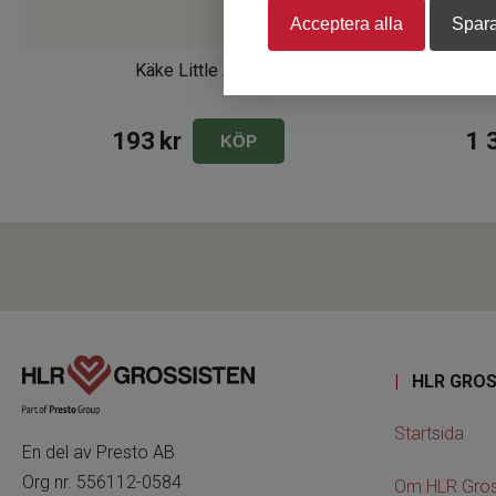
Acceptera alla
Spara
Käke Little Anne
Littl
193
kr
1 
KÖP
|
HLR GROS
Startsida
En del av Presto AB
Org nr. 556112-0584
Om HLR Gros