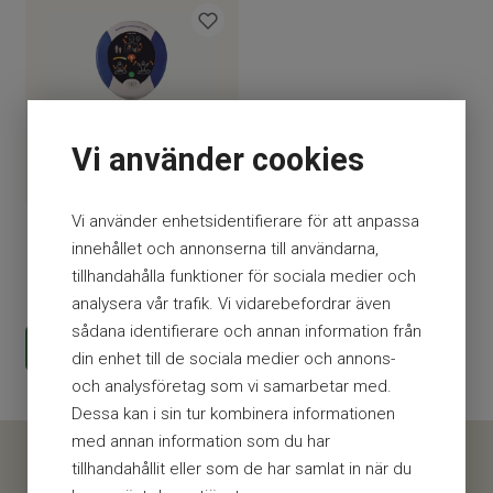
Bärväska med handtag
Med plats för ett extra PAD-PAK.
First responder Kit
Med 2 par skyddshandskar i vinyl, sax, rakhyvel,
Vi använder cookies
andningsduk och torkservett
Väggfäste universal
Vit lackad plåt med röd hjärtstartar-symbol.
Vi använder enhetsidentifierare för att anpassa
Hjärtstartarpaket Samaritan
innehållet och annonserna till användarna,
PAD 500P med POLAR vär
Skruvas fast i vägg.
tillhandahålla funktioner för sociala medier och
Skylt Hjärtstartare A4
21 238
kr
analysera vår trafik. Vi vidarebefordrar även
Dubbelsidig nödskylt i hårdplast med
sådana identifierare och annan information från
KÖP
standardiserad text och symbol för Hjärtstartare.
din enhet till de sociala medier och annons-
Placeras väl synligt vid platsen för hjärtstartaren.
och analysföretag som vi samarbetar med.
Dessa kan i sin tur kombinera informationen
Dekal Hjärtstartare
med annan information som du har
Klisterdekal för Hjärtstartare med standardiserad
tillhandahållit eller som de har samlat in när du
symbol. Särskilt lämplig för placering på dörrar