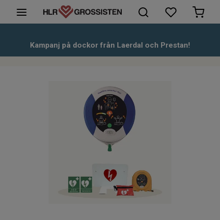
HLR-Dockor
Kampanj på dockor från Laerdal och Prestan!
Första hjälpen
Hjärtstartare & tillbehör
Kunskapsbank
Om oss
Kontakt