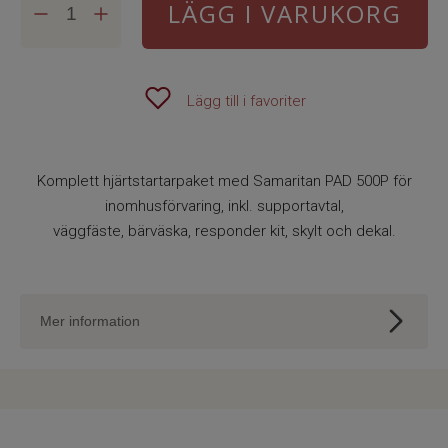
LÄGG I VARUKORG
Lägg till i favoriter
Komplett hjärtstartarpaket med Samaritan PAD 500P för
inomhusförvaring, inkl. supportavtal,
väggfäste, bärväska, responder kit, skylt och dekal.
Mer information
Ett paket fyllt med mod och möjlighet att kunna rädda
liv.
Hjärtstartarpaket Samaritan PAD 500P för