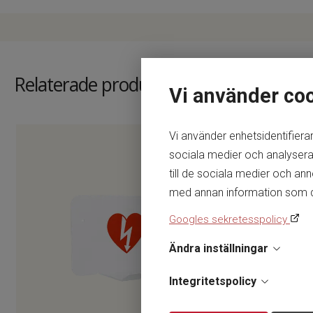
Relaterade produkter
Vi använder co
Vi använder enhetsidentifierar
sociala medier och analysera 
till de sociala medier och a
med annan information som du h
Googles sekretesspolicy
Ändra inställningar
Integritetspolicy