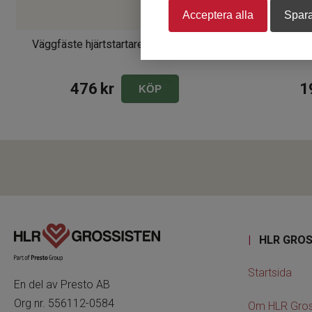
Acceptera alla
Spara
Väggfäste hjärtstartare (universal), vitt
Skylt Hj
476
kr
1
KÖP
|
HLR GROS
Startsida
En del av Presto AB
Org nr. 556112-0584
Om HLR Gros