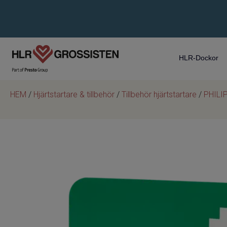
HLR-Dockor
HEM
/
Hjärtstartare & tillbehör
/
Tillbehör hjärtstartare
/
PHILIP