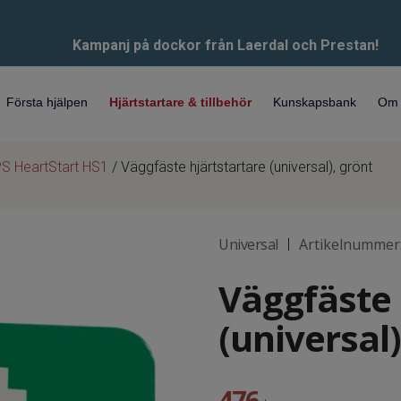
Kampanj på dockor från Laerdal och Prestan!
Första hjälpen
Hjärtstartare & tillbehör
Kunskapsbank
Om 
S HeartStart HS1
/ Väggfäste hjärtstartare (universal), grönt
Universal
Artikelnummer
|
Väggfäste 
(universal)
476