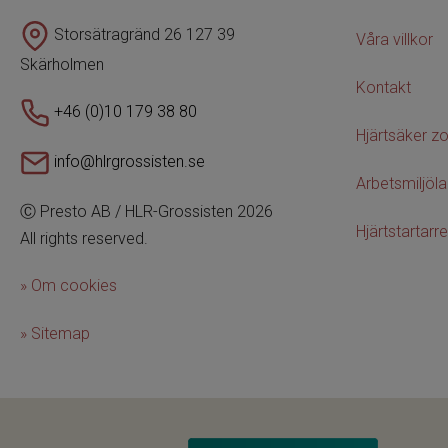
Storsätragränd 26 127 39
Våra villkor
Skärholmen
Kontakt
+46 (0)10 179 38 80
Hjärtsäker z
info@hlrgrossisten.se
Arbetsmiljöl
Ⓒ Presto AB / HLR-Grossisten 2026
Hjärtstartarre
All rights reserved.
» Om cookies
» Sitemap