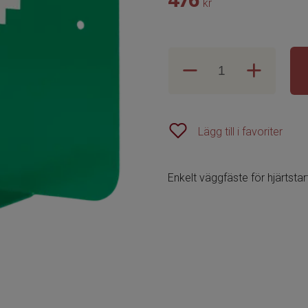
kr
Lägg till i favoriter
Enkelt väggfäste för hjärtsta