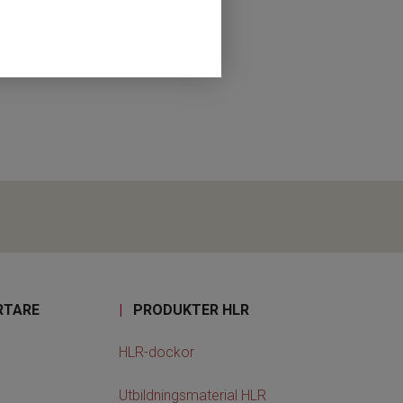
RTARE
|
PRODUKTER HLR
HLR-dockor
Utbildningsmaterial HLR