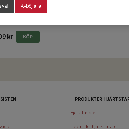
 val
Avböj alla
ärtstartare A4, dubbelsidig
99
kr
KÖP
SISTEN
|
PRODUKTER HJÄRTSTA
Hjärtstartare
sisten
Elektroder hjärtstartare