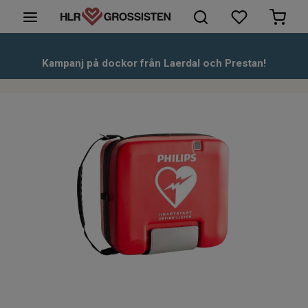
HLR-Dockor
Kampanj på dockor från Laerdal och Prestan!
Första hjälpen
Hjärtstartare & tillbehör
Kunskapsbank
Om oss
Kontakt