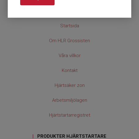
|
HLR GROSSISTEN
Startsida
Om HLR Grossisten
Våra villkor
Kontakt
Hjärtsäker zon
Arbetsmiljölagen
Hjärtstartarregistret
|
PRODUKTER HJÄRTSTARTARE