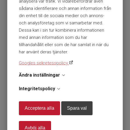
analysera vår trafik. Vi vidarebefordrar även
sådana identifierare och annan information från
din enhet till de sociala medier och annons-
och analysföretag som vi samarbetar med.
En del av Presto AB
Dessa kan i sin tur kombinera informationen
Org nr. 556112-0584
med annan information som du har
Storsätragränd 26 127 39 Skärholmen
tillhandahållit eller som de har samlat in när du
har använt deras tjänster.
+46 (0)10 179 38 80
Googles sekretesspolicy
info@hlrgrossisten.se
Ändra inställningar
Ⓒ Presto AB / HLR-Grossisten 2026
Integritetspolicy
All rights reserved.
» Om cookies
Acceptera alla
Spara val
» Sitemap
Avböj alla