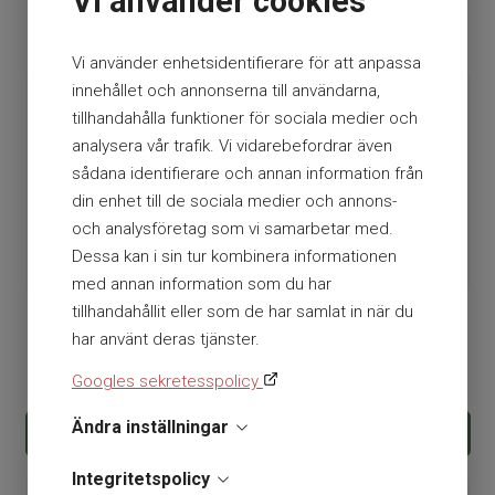
Vi använder cookies
Batterier
- Hjärtstartare
Vi använder enhetsidentifierare för att anpassa
innehållet och annonserna till användarna,
tillhandahålla funktioner för sociala medier och
analysera vår trafik. Vi vidarebefordrar även
sådana identifierare och annan information från
din enhet till de sociala medier och annons-
och analysföretag som vi samarbetar med.
Dessa kan i sin tur kombinera informationen
med annan information som du har
tillhandahållit eller som de har samlat in när du
Batteri till Zoll AED Plus
Batteri till Philips HS1/FRx
har använt deras tjänster.
744
kr
2 488
kr
Googles sekretesspolicy
Ändra inställningar
KÖP
KÖP
Integritetspolicy