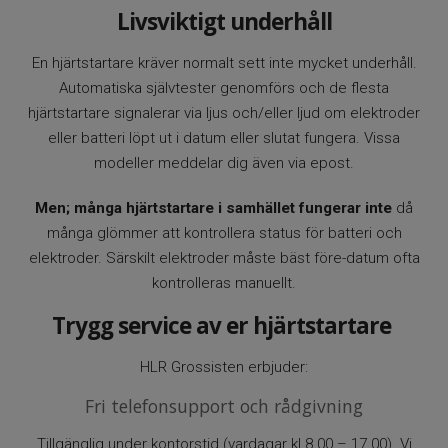
Livsviktigt underhåll
En hjärtstartare kräver normalt sett inte mycket underhåll.
Automatiska självtester genomförs och de flesta
hjärtstartare signalerar via ljus och/eller ljud om elektroder
eller batteri löpt ut i datum eller slutat fungera. Vissa
modeller meddelar dig även via epost.
Men; många hjärtstartare i samhället fungerar inte
då
många glömmer att kontrollera status för batteri och
elektroder. Särskilt elektroder måste bäst före-datum ofta
kontrolleras manuellt.
Trygg service
av er hjärtstartare
HLR Grossisten erbjuder:
Fri telefonsupport och rådgivning
Tillgänglig under kontorstid (vardagar kl 8.00 – 17.00). Vi