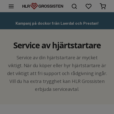
HLR-Dockor
Kampanj på dockor från Laerdal och Prestan!
Första hjälpen
Service av hjärtstartare
Hjärtstartare & tillbehör
Service av din hjärtstartare är mycket
Kunskapsbank
viktigt. När du köper eller hyr hjärtstartare är
det viktigt att fri support och rådgivning ingår.
Om oss
Vill du ha extra trygghet kan HLR Grossisten
Kontakt
erbjuda serviceavtal.