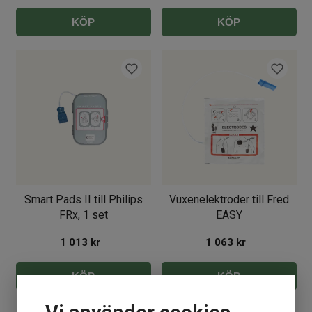
KÖP
KÖP
Smart Pads II till Philips
Vuxenelektroder till Fred
FRx, 1 set
EASY
1 013
kr
1 063
kr
KÖP
KÖP