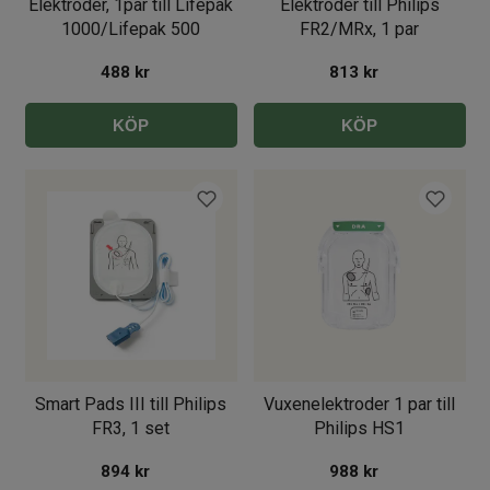
Elektroder, 1par till Lifepak
Elektroder till Philips
1000/Lifepak 500
FR2/MRx, 1 par
488
kr
813
kr
KÖP
KÖP
Smart Pads III till Philips
Vuxenelektroder 1 par till
FR3, 1 set
Philips HS1
894
kr
988
kr