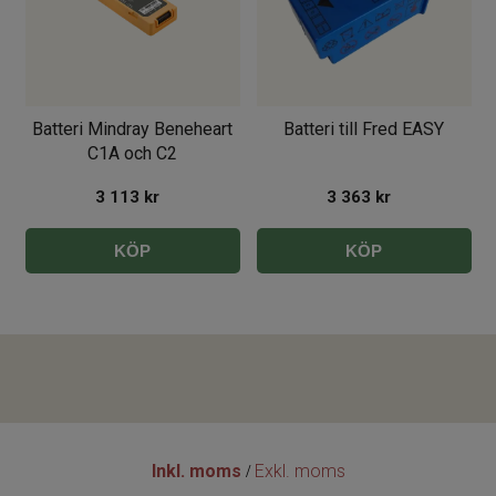
Batteri Mindray Beneheart
Batteri till Fred EASY
C1A och C2
3 113
kr
3 363
kr
KÖP
KÖP
Inkl. moms
Exkl. moms
/