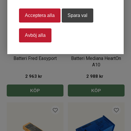
Acceptera alla
Spara val
Avböj alla
Batteri Fred Easyport
Batteri Mediana HeartOn
A10
2 963
kr
2 988
kr
KÖP
KÖP