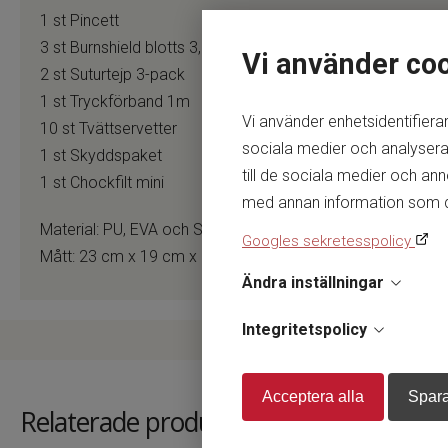
1 st Pincett
3 st Burnshield blotts 3,5 ml
Vi använder co
2 st Suturtejp 3-pack
1 st Tryckförband 1m
Vi använder enhetsidentifierar
10 st Tvättservetter
sociala medier och analysera 
1 st Skyddspaket
till de sociala medier och a
1 st Chockfilt mini
med annan information som du h
Material: PU, EVA och Spandex
Googles sekretesspolicy
Mått: 23 cm x 19 cm x 8 cm
Ändra inställningar
Integritetspolicy
Acceptera alla
Spara
Relaterade produkter