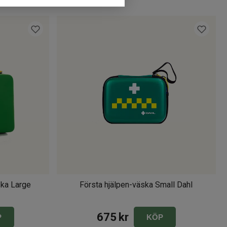
ska Large
Första hjälpen-väska Small Dahl
675
kr
P
KÖP