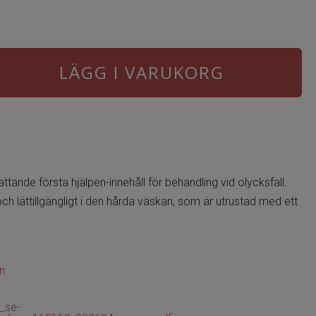
LÄGG I VARUKORG
nde första hjälpen-innehåll för behandling vid olycksfall.
 och lättillgängligt i den hårda väskan, som är utrustad med ett
en
_se-