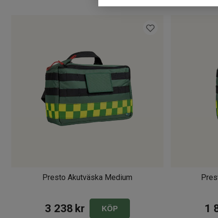
Presto Akutväska Medium
Pres
3 238
kr
1 
KÖP