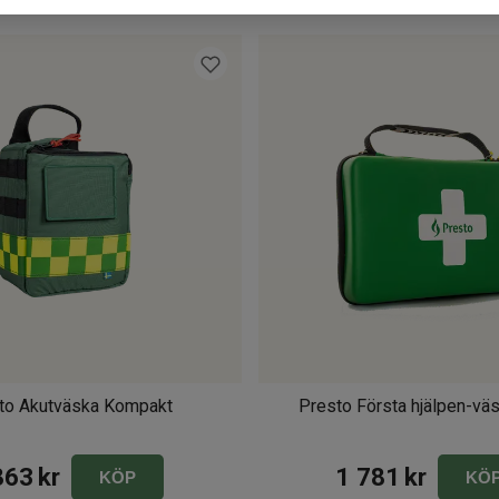
to Akutväska Kompakt
Presto Första hjälpen-vä
863
kr
1 781
kr
KÖP
KÖ